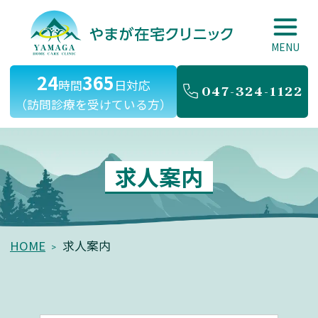
やまが在宅クリニック
24
365
時間
日対応
047-324-1122
（訪問診療を受けている方）
求人案内
HOME
求人案内